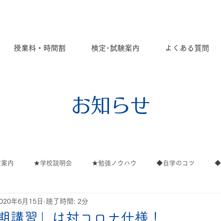
授業料・時間割
検定･試験案内
よくある質問
お知らせ
定案内
★学校説明会
★勉強ノウハウ
◆自学のコツ
2020年6月15日
読了時間: 2分
ごと
ご案内
∟ご案内
∟高校
∟イベント
∟保
期講習」は対コロナ仕様！