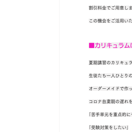
割引料金でご用意し
この機会をご活用い
■カリキュラム
夏期講習のカリキュ
生徒たち一人ひとり
オーダーメイドで作
コロナ自粛期の遅れ
｢苦手単元を重点的に
｢受験対策をしたい｣