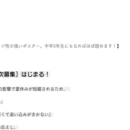
ージ性の強いポスター。中学3年生にもなればほぼ読めます！】
次募集］はじまる！
の影響で夏休みが短縮されるため、  
い」
短くて追い込みがきかない」
お応えし、