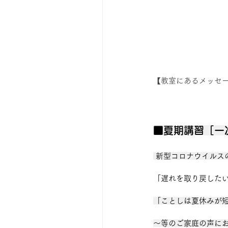
【教室にあるメッセ
■夏期講習［一
 新型コロナウイルス
「遅れを取り戻した
「ことしは夏休みが
～等のご家庭の声に