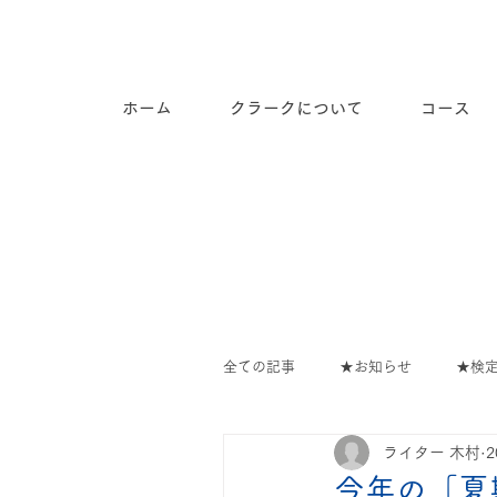
長崎市道ノ尾の個別指導塾ク
ラーク
ホーム
クラークについて
コース
全ての記事
★お知らせ
★検
ライター 木村
教室の出来事
∟教室のでき
今年の「夏