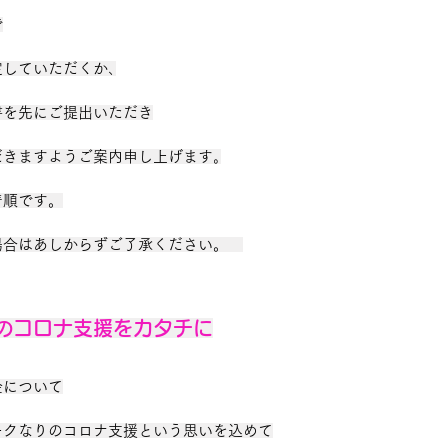
で
していただくか､
書を先にご提出いただき
だきますようご案内申し上げます｡
着順です。
合はあしからずご了承ください。   
のコロナ支援をカタチに
金について
ークなりのコロナ支援という思いを込めて