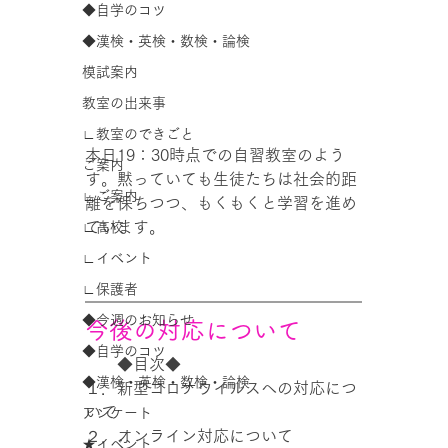
◆自学のコツ
◆漢検・英検・数検・論検
模試案内
教室の出来事
∟教室のできごと
本日19：30時点での自習教室のよう
ご案内
す。黙っていても生徒たちは社会的距
∟ご案内
離を保ちつつ、もくもくと学習を進め
ています。
∟高校
∟イベント
∟保護者
◆今週のお知らせ
今後の対応について
◆自学のコツ
　　◆目次◆
◆漢検・英検・数検・論検
１．新型コロナウイルスへの対応につ
いて
アンケート
２．オンライン対応について
★イベント