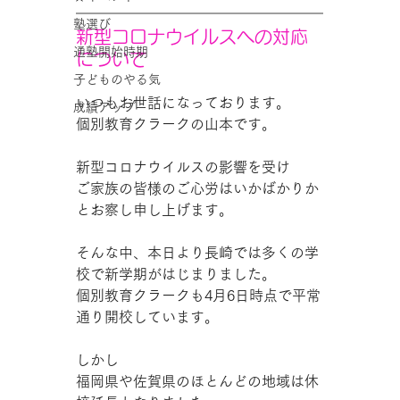
塾選び
新型コロナウイルスへの対応
通塾開始時期
について
子どものやる気
いつもお世話になっております。
成績アップ
個別教育クラークの山本です。
新型コロナウイルスの影響を受け
ご家族の皆様のご心労はいかばかりか
とお察し申し上げます。
そんな中、本日より長崎では多くの学
校で新学期がはじまりました。
個別教育クラークも4月6日時点で平常
通り開校しています。
しかし
福岡県や佐賀県のほとんどの地域は休