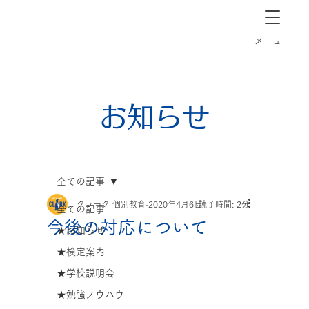
長崎市道ノ尾の個別指導塾クラーク
​メニュー
お知らせ
全ての記事
クラーク 個別教育
2020年4月6日
読了時間: 2分
全ての記事
今後の対応について
★お知らせ
★検定案内
★学校説明会
★勉強ノウハウ