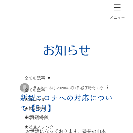
長崎市道ノ尾の個別指導塾クラーク
​メニュー
お知らせ
全ての記事
ライター 木村
2020年8月1日
読了時間: 3分
全ての記事
新型コロナへの対応につい
★お知らせ
て【8月】
★検定案内
保護者各位
★学校説明会
★勉強ノウハウ
お世話になっております。塾長の山本