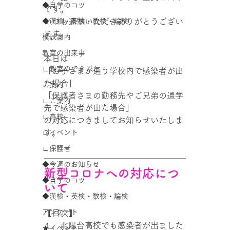
◆自学のコツ
です。
◆漢検・英検・数検・論検
いつも通塾いただきありがとうござい
ます。
模試案内
教室の出来事
本日は
∟教室のできごと
「お子さまが通う学校内で感染者が出
た場合」
ご案内
「保護者さまの勤務先やご兄弟の通学
∟ご案内
先で感染者が出た場合」
∟高校
の対応につきましてお知らせいたしま
す。
∟イベント
∟保護者
◆今週のお知らせ
新型コロナへの対応につ
◆自学のコツ
いて
◆漢検・英検・数検・論検
アンケート
【目次
】
１．北陽台高校でも感染者が出ました
★イベント