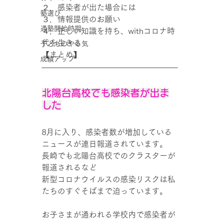
２．感染者が出た場合には
塾選び
３．情報提供のお願い
通塾開始時期
４．正しい知識を持ち、withコロナ時
代を生きる
子どものやる気
【まとめ
】
成績アップ
北陽台高校でも感染者が出ま
した
8月に入り、感染者数が増加している
ニュースが連日報道されています。
長崎でも北陽台高校でのクラスターが
報道されるなど
新型コロナウイルスの感染リスクは私
たちのすぐそばまで迫っています。
お子さまが通われる学校内で感染者が