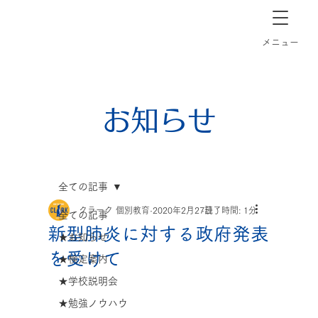
長崎市道ノ尾の個別指導塾クラーク
​メニュー
お知らせ
全ての記事
クラーク 個別教育
2020年2月27日
読了時間: 1分
全ての記事
新型肺炎に対する政府発表
★お知らせ
を受けて
★検定案内
★学校説明会
★勉強ノウハウ