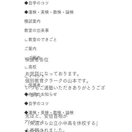
◆自学のコツ
◆漢検・英検・数検・論検
模試案内
教室の出来事
∟教室のできごと
ご案内
∟ご案内
保護者各位
∟高校
お世話になっております。
∟イベント
個別教育クラークの山本です。
∟保護者
いつもご通塾いただきありがとうござ
◆今週のお知らせ
います。
◆自学のコツ
◆漢検・英検・数検・論検
先ほど、安倍首相が
アンケート
「来週から公立小中高を休校する」
と表明されました。
★イベント