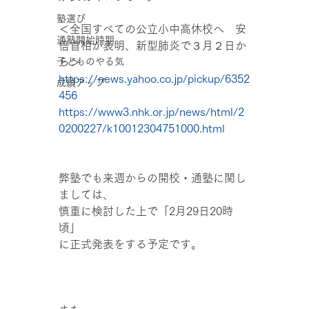
塾選び
＜全国すべての公立小中高休校へ　安
通塾開始時期
倍首相が表明、新型肺炎で３月２日か
子どものやる気
ら＞
https://news.yahoo.co.jp/pickup/6352
成績アップ
456
https://www3.nhk.or.jp/news/html/2
0200227/k10012304751000.html
弊塾でも来週からの開校・通塾に関し
ましては、
慎重に検討した上で「2月29日20時
頃」
に正式発表をする予定です。