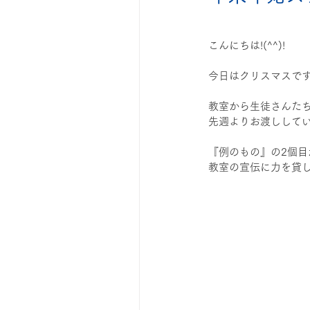
◆自学のコツ
◆漢検・英検
こんにちは!(^^)!
今日はクリスマスですね
成績アップ
教室から生徒さんた
先週よりお渡しして
『例のもの』の2個
教室の宣伝に力を貸し