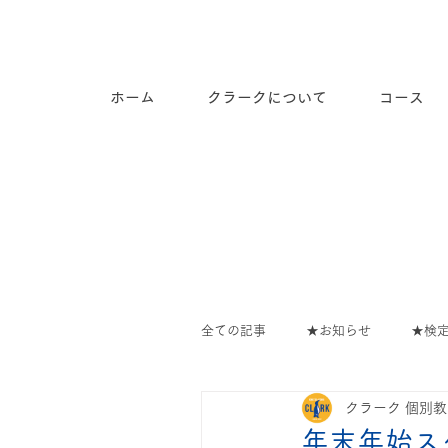
長崎市道ノ尾の個別指導塾ク
ラーク
ホーム
クラークについて
コース
全ての記事
★お知らせ
★検
クラーク 個別
教室の出来事
∟教室のでき
年末年始ス