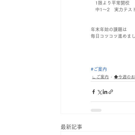
　1限より平常開校
　中1～2　実力テスト
年末年始の課題は
毎日コツコツ進めましょう
#ご案内
∟ご案内
◆今週の
最新記事