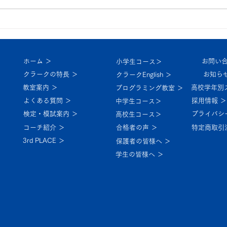
中
休校のお知らせ 9/21～22
ホーム ＞
お問い合
小学生コース＞
クラークの特長 ＞
お知らせ
クラークEnglish ＞
教室案内 ＞
高校学年別
プログラミング教室 ＞
よくある質問 ＞
採用情報 ＞
中学生コース＞
検定・模試案内 ＞
プライバシ
高校生コース＞
コーチ紹介 ＞
特定商取引
合格者の声 ＞
3rd PLACE ＞
保護者の皆様へ ＞
学生の皆様へ ＞