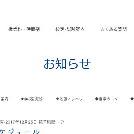
授業料・時間割
検定･試験案内
よくある質問
お知らせ
定案内
★学校説明会
★勉強ノウハウ
◆自学のコツ
教育
2017年12月25日
読了時間: 1分
ごと
ご案内
∟ご案内
∟高校
∟イベント
∟保
ケジュール