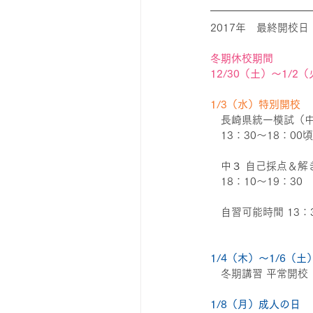
2017年　最終開校日
冬期休校期間
12/30（土）～1/2
1/3（水）特別開校
　長崎県統一模試（
　13：30～18：00
　中３ 自己採点＆解
　18：10～19：30
　自習可能時間 13：3
1/4（木）～1/6（土
　冬期講習 平常開校（
1/8（月）成人の日