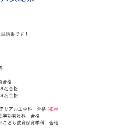
・数検・論検
アンケート
★イベント
塾選び
通塾開
入試結果です！
格
員合格
　３名合格
　３名合格
マテリアル工学科　合格 
NEW
看護学部看護科　合格
学部こども教育保育学科　合格