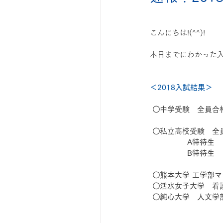
◆自学のコツ
◆漢検・英検
こんにちは!(^^)!
本日までにわかった
成績アップ
＜2018入試結果＞
 〇中学受験　全員合
 〇私立高校受験　全
　　　　   A特待生
　　　　   B特待生
 〇熊本大学 工学部
 〇活水女子大学　
 〇純心大学　人文