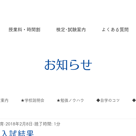
授業料・時間割
検定･試験案内
よくある質問
お知らせ
定案内
★学校説明会
★勉強ノウハウ
◆自学のコツ
教育
2018年2月8日
読了時間: 1分
ごと
ご案内
∟ご案内
∟高校
∟イベント
∟保
8入試結果