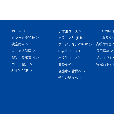
中
休校のお知らせ 9/21～22
ホーム ＞
お問い合
小学生コース＞
クラークの特長 ＞
お知らせ
クラークEnglish ＞
教室案内 ＞
高校学年別
プログラミング教室 ＞
よくある質問 ＞
採用情報 ＞
中学生コース＞
検定・模試案内 ＞
プライバシ
高校生コース＞
コーチ紹介 ＞
特定商取引
合格者の声 ＞
3rd PLACE ＞
保護者の皆様へ ＞
学生の皆様へ ＞