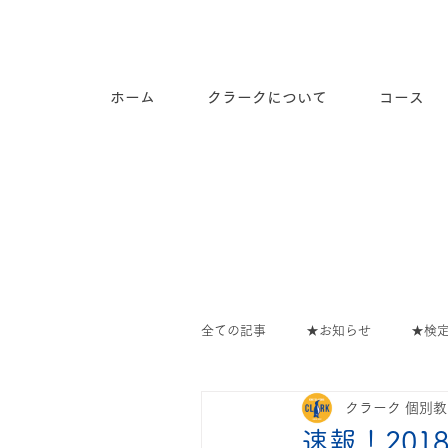
長崎市道ノ尾の個別指導塾ク
ラーク
ホーム
クラークについて
コース
全ての記事
★お知らせ
★検
クラーク 個別
教室の出来事
∟教室のでき
速報！201