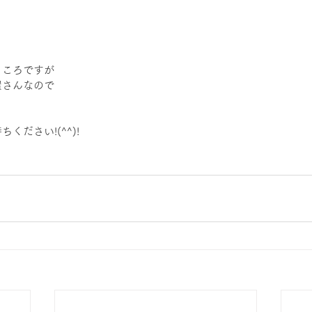
ところですが
屋さんなので
。
ください!(^^)!