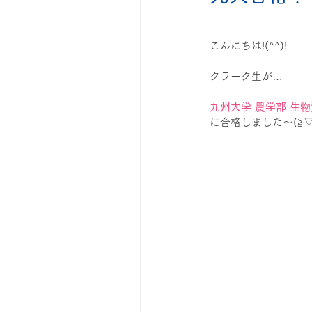
◆自学のコツ
◆漢検・英検
こんにちは!(^^)!
クラーク生が…
成績アップ
九州大学 農学部 生
に合格しました～(≧▽≦)