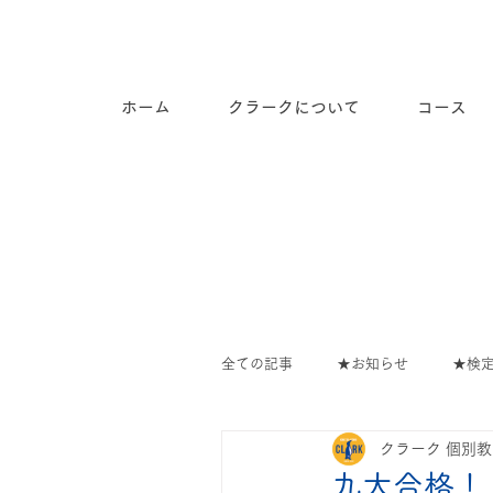
長崎市道ノ尾の個別指導塾ク
ラーク
ホーム
クラークについて
コース
全ての記事
★お知らせ
★検
クラーク 個別
教室の出来事
∟教室のでき
九大合格！