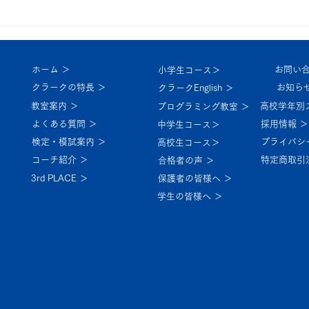
ア
ホーム ＞
お問い合
小学生コース＞
クラークの特長 ＞
お知らせ
クラークEnglish ＞
教室案内 ＞
高校学年別
プログラミング教室 ＞
よくある質問 ＞
採用情報 ＞
中学生コース＞
検定・模試案内 ＞
プライバシ
高校生コース＞
コーチ紹介 ＞
特定商取引
合格者の声 ＞
3rd PLACE ＞
保護者の皆様へ ＞
学生の皆様へ ＞