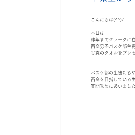
◆自学のコツ
◆漢検・英検
こんにちは(^^)/
本日は
成績アップ
昨年までクラークに
西高男子バスケ部主
写真のタオルをプレゼン
バスケ部の生徒たち
西高を目指している
質問攻めにあいました(