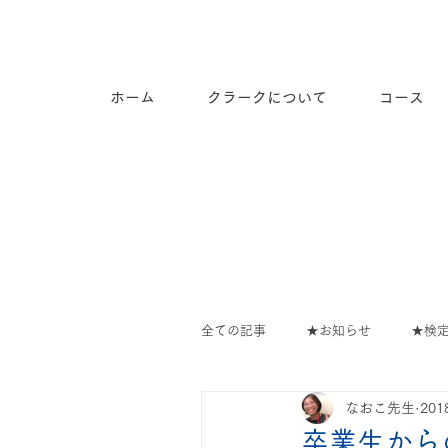
長崎市道ノ尾の個別指導塾ク
ラーク
ホーム
クラークについて
コース
全ての記事
★お知らせ
★検
なおこ先生
20
教室の出来事
∟教室のでき
卒業生から