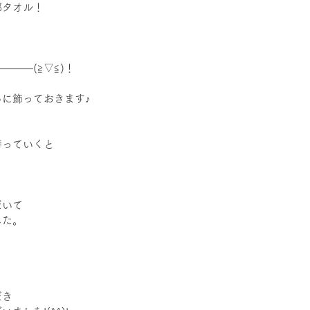
部タオル！
―――(≧▽≦)！
に飾っておきます♪
持っていくと
だいて
した。
だき