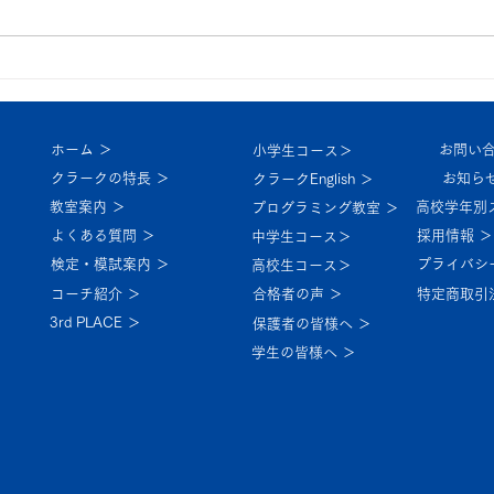
中
休校のお知らせ 9/21～22
ホーム ＞
お問い合
小学生コース＞
クラークの特長 ＞
お知らせ
クラークEnglish ＞
教室案内 ＞
高校学年別
プログラミング教室 ＞
よくある質問 ＞
採用情報 ＞
中学生コース＞
検定・模試案内 ＞
プライバシ
高校生コース＞
コーチ紹介 ＞
特定商取引
合格者の声 ＞
3rd PLACE ＞
保護者の皆様へ ＞
学生の皆様へ ＞