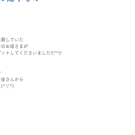
・数検・論検
アンケート
★イベント
塾選び
通塾開
在籍していた
将のお母さまが
トしてくださいました!(^^)!
や
生徒さんから
^▽^)