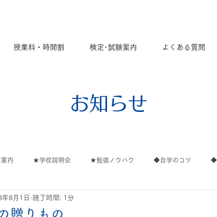
授業料・時間割
検定･試験案内
よくある質問
お知らせ
定案内
★学校説明会
★勉強ノウハウ
◆自学のコツ
18年8月1日
読了時間: 1分
ごと
ご案内
∟ご案内
∟高校
∟イベント
∟保
の贈りもの