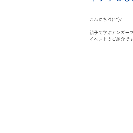
◆自学のコツ
◆漢検・英検
こんにちは(^^)/
親子で学ぶアンガー
成績アップ
イベントのご紹介で