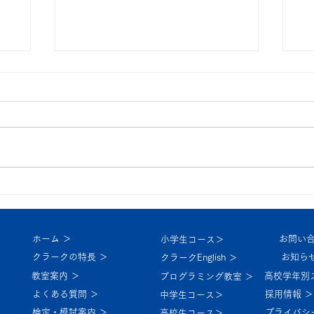
5月イベント！
4
ホーム ＞
お問い合
小学生コース＞
クラークの特長 ＞
お知らせ
クラークEnglish ＞
教室案内 ＞
高校学年別
プログラミング教室 ＞
よくある質問 ＞
採用情報 ＞
中学生コース＞
検定・模試案内 ＞
プライバシ
高校生コース＞