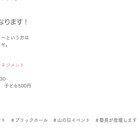
なります！
る～という方は
ませ。
マネジメント
30
円　子ども500円
ント　＃ブリックホール　＃山の日イベント　＃塾長が登壇します