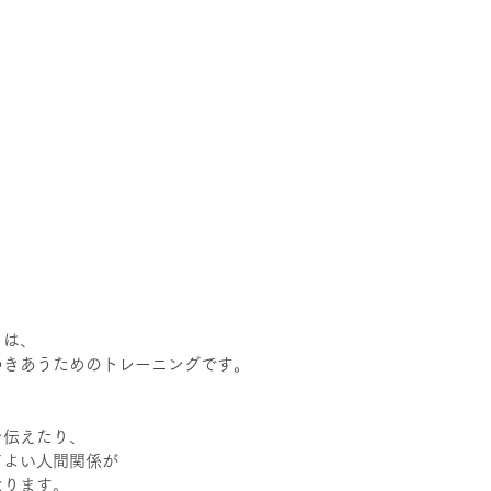
トは、
つきあうためのトレーニングです。
を伝えたり、
てよい人間関係が
なります。