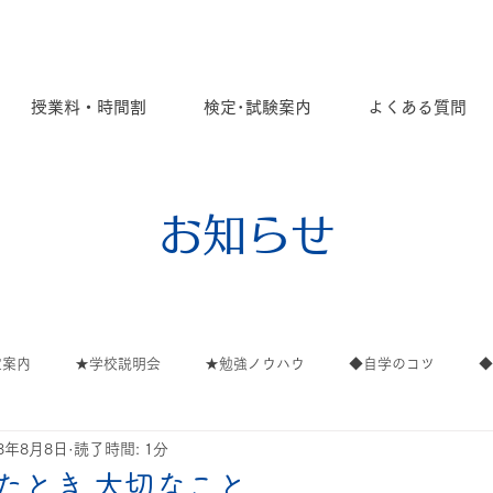
授業料・時間割
検定･試験案内
よくある質問
お知らせ
定案内
★学校説明会
★勉強ノウハウ
◆自学のコツ
18年8月8日
読了時間: 1分
ごと
ご案内
∟ご案内
∟高校
∟イベント
∟保
たとき 大切なこと