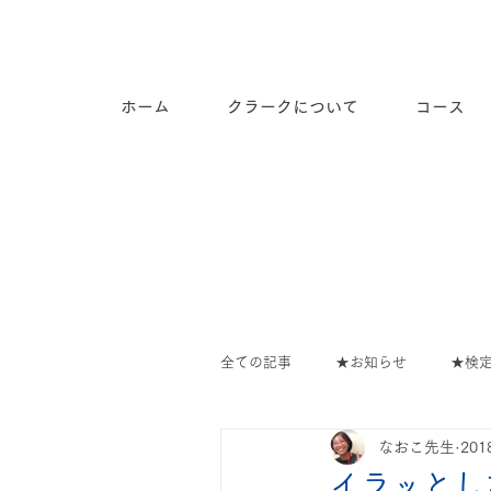
長崎市道ノ尾の個別指導塾ク
ラーク
ホーム
クラークについて
コース
全ての記事
★お知らせ
★検
なおこ先生
20
教室の出来事
∟教室のでき
イラッとし