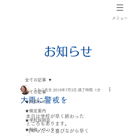
長崎市道ノ尾の個別指導塾クラーク
​メニュー
お知らせ
全ての記事
なおこ先生
2019年7月3日
読了時間: 1分
全ての記事
大雨に警戒を
★お知らせ
★検定案内
本日は学校が早く終わった
★学校説明会
ところもあります。
★勉強ノウハウ
（やった～と喜びながら早く