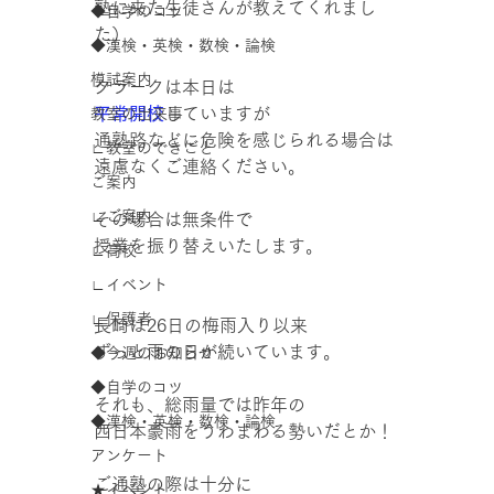
塾に来た生徒さんが教えてくれまし
◆自学のコツ
た）
◆漢検・英検・数検・論検
模試案内
クラークは本日は
平常開校
していますが
教室の出来事
通塾路などに危険を感じられる場合は
∟教室のできごと
遠慮なくご連絡ください。
ご案内
∟ご案内
その場合は無条件で
授業を振り替えいたします。
∟高校
∟イベント
∟保護者
長崎は26日の梅雨入り以来
ずっと雨の日が続いています。
◆今週のお知らせ
◆自学のコツ
それも、総雨量では昨年の
◆漢検・英検・数検・論検
西日本豪雨をうわまわる勢いだとか！
アンケート
ご通塾の際は十分に
★イベント