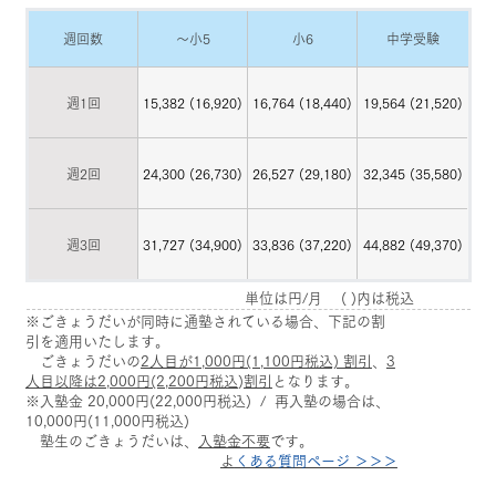
週回数
〜小5
小6
中学受験
週1回
15,382 (16,920)
16,764 (18,440)
19,564 (21,520)
週2回
24,300 (26,730)
26,527 (29,180)
32,345 (35,580)
週3回
31,727 (34,900)
33,836 (37,220)
44,882 (49,370)
単位は円/月 ( )内は税込
※ごきょうだいが同時に通塾されている場合、下記の割
引を適用いたします。
ごきょうだいの
2人目が1,000円(1,100円税込) 割引
、
3
人目以降は2,000円(2,200円
​税込
)
割引
となります。
※入塾金 20,000円(22,000円税込) / 再入塾の場合は、
10,000円(11,000円税込)
塾生のごきょうだいは、
入塾金不要
です。
​
よくある質問ページ ＞＞＞