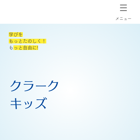
長崎市道ノ尾の個別指導塾クラーク
​メニュー
学びを
もっとたのしく！
​
もっと自由に!
クラーク
キッズ