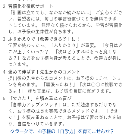
習慣化を徹底サポート
「計画は立てても、なかなか続かない…」 ご安心くださ
い。希望者には、毎日の学習習慣づくりを無料でサポー
トしています。 無理なく続けられるから、学習が習慣化
し、お子様の主体性が育ちます。
ふりかえりで「改善できる子」に！
学習が終わったら、「ふりかえり」が重要。 「今日はど
こが上手くいった？」「次はどうすればもっと良くな
る？」などをお子様自身が考えることで、改善力が身に
つきます。
褒めて伸ばす！先生からのコメント
提出後の先生からのコメントは、お子様のモチベーショ
ンを高めます。 「頑張ったね！」「次は〇〇に挑戦でき
るよ！」 ほめ言葉は、お子様の自信に繋がります。
「できた！」を積み重ねる喜び
「自学力アップメソッド」は、ただ勉強するだけでな
く、お子様の成長を実感できるメソッドです。 「でき
た！」を積み重ねることで、お子様は学習の楽しさを知
り、自信をつけていきます。
クラークで、お子様の「自学力」を育てませんか？