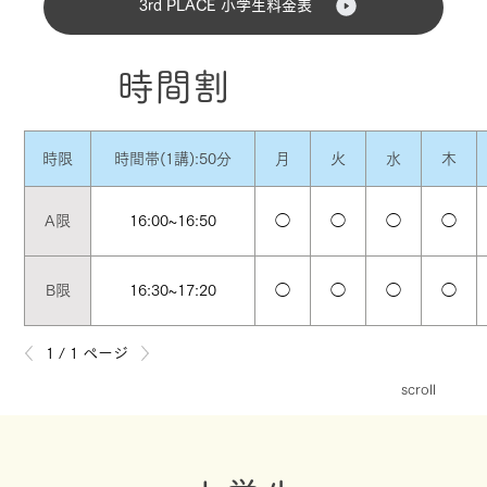
3rd PLACE 小学生料金表
時間割
時限
時間帯(1講):50分
月
火
水
木
A限
16:00~16:50
◯
◯
◯
◯
B限
16:30~17:20
◯
◯
◯
◯
1 / 1 ページ
scroll