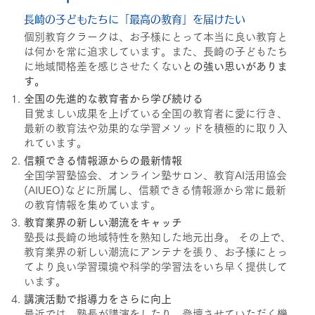
長崎の子どもたちに「最高の教育」を届けたい
個別教育クラークは、お子様にとって本当に良い教育と
は何かを常に追求しています。また、長崎の子どもたち
に地域間格差を感じさせたくない
との強い思いがありま
す。
全国の先進的な教育者から学び続ける
目覚ましい成果を上げている全国の教育者に愛に行き、
最新の教育法や効果的な学習メソッドを積極的に取り入
れています。
信頼できる情報源からの最新情報
全国学習塾協会、オンライン塾サロン、教育AI活用協会
(AIUEO)などに所属し、信頼できる情報源から常に最新
の教育情報を集めています。
教育業界の新しい潮流をキャッチ
塾長は長崎の地域特性を熟知した地元出身。 その上で、
教育業界の新しい潮流にアンテナを張り、お子様にとっ
てより良い学習環境や科学的学習法をいち早く提供して
います。
講演活動で指導力をさらに向上
最近では、塾長が講演をしたり、登壇させていただく機