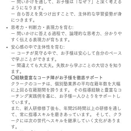
ー 問いかけを通して、お子様は「なぜ？」と深く考える
ようになります。
ー 自ら答えを見つけ出すことで、主体的な学習姿勢が身
につきます。
思考力・判断力・表現力を育む:
ー 問いかけに答える過程で、論理的な思考力、分かりや
すく伝える表現力が育ちます。
安心感の中で主体性を育む:
ー コーチが見守る中で、お子様は安心して自分のペース
で学ぶことができます。
ー 間違えても大丈夫。失敗から学ぶことの大切さを知り
ます。
◯経験豊富なコーチ陣がお子様を徹底サポート
クラークのコーチは、個別塾業界の平均在籍年数を大幅
に上回る在籍期間を誇ります。 その指導経験と豊富なコ
ーチング実践例を基に、お子様一人ひとりをサポートし
ています。
また、新人研修修了後も、年間25時間以上の研修を通し
て、常に指導スキルを磨きあっています。 そして、クラ
ークには次の世代へスキルを継承していく文化がありま
す。