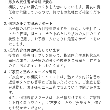
男女の責任者が常駐で安心
相談しやすい環境づくりを大切にしています。男女の責
任者が常駐しているので、何でもお気軽にご相談くださ
い。
個別カルテで徹底サポート
お子様の現在地から目標達成までを「個別カルテ」でし
っかり管理。担当コーチを中心とした複数の人間の目で
状況を把握し、お子様一人ひとりに最適なサポートをい
たします。
授業内容は毎回報告しています
授業後、塾専用アプリを使って、指導内容や進捗状況を
毎回ご報告。お子様の頑張りや成長をご家庭と共有する
ので、ほめポイントもわかります。
ご家庭と塾のスムーズな連携
ご家庭からの相談やリクエストは、塾アプリ内報告書の
返信ボタンから簡単にご連絡いただけます。ご家庭と塾
が連携し、お子様を二人三脚で支えていく体制がありま
す。
また、個別教育クラークは、お子様だけでなく、ご家庭
にも寄り添う塾です。 ご不安なことやご要望など、何で
もお聞かせください。