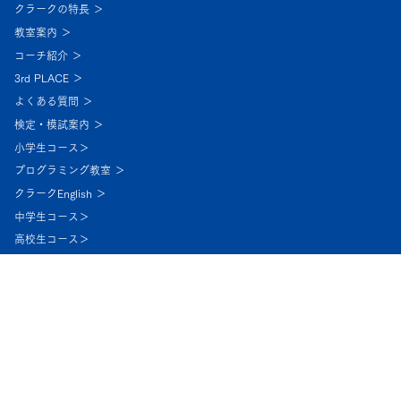
ホーム ＞
クラークの特長 ＞
教室案内 ＞
コーチ紹介 ＞
3rd PLACE ＞
よくある質問 ＞
検定・模試案内 ＞
小学生コース＞
プログラミング教室 ＞
クラークEnglish ＞
中学生コース＞
高校生コース＞
合格者の声 ＞
保護者の皆様へ ＞