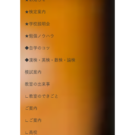
★検定案内
★学校説明会
★勉強ノウハウ
◆自学のコツ
◆漢検・英検・数検・論検
模試案内
教室の出来事
∟教室のできごと
ご案内
∟ご案内
∟高校