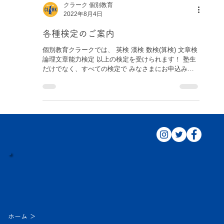
クラーク 個別教育
2022年8月4日
各種検定のご案内
個別教育クラークでは、 英検 漢検 数検(算検) 文章検
論理文章能力検定 以上の検定を受けられます！ 塾生
だけでなく、すべての検定で みなさまにお申込みい
ただけます♪ 検定案内 ◆目次◆ １．申込方法 ２．検
定のメリット ３．検定を合格するには？ まとめ 申込
方法 今なら...