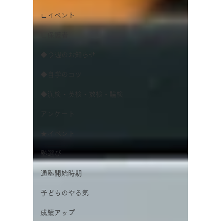
∟イベント
∟保護者
◆今週のお知らせ
◆自学のコツ
◆漢検・英検・数検・論検
アンケート
★イベント
塾選び
通塾開始時期
子どものやる気
成績アップ