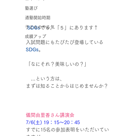
塾選び
通塾開始時期
子どものやる気
 SDGs
でも、「５」にあります↑
成績アップ
入試問題にもたびたび登場している
SDGs
。
「なにそれ？美味しいの？」
　…という方は、
まずは知ることからはじめませんか？
儀間由里香さん講演会
7/6(土) 19：15～20：45
すでに15名の参加表明をいただいてい