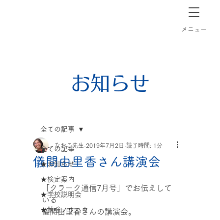
長崎市道ノ尾の個別指導塾クラーク
​メニュー
お知らせ
全ての記事
なおこ先生
2019年7月2日
読了時間: 1分
全ての記事
儀間由里香さん講演会
★お知らせ
★検定案内
「クラーク通信7月号」でお伝えして
★学校説明会
いる
★勉強ノウハウ
儀間由里香さんの講演会。