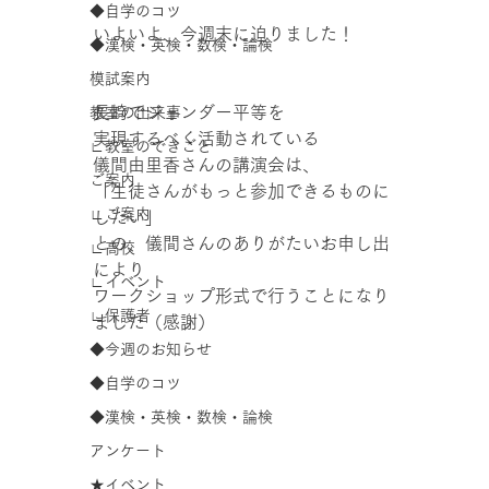
◆自学のコツ
いよいよ、今週末に迫りました！
◆漢検・英検・数検・論検
模試案内
長崎でジェンダー平等を
教室の出来事
実現するべく活動されている
∟教室のできごと
儀間由里香さんの講演会は、
ご案内
「生徒さんがもっと参加できるものに
∟ご案内
したい」
との、儀間さんのありがたいお申し出
∟高校
により
∟イベント
ワークショップ形式で行うことになり
∟保護者
ました（感謝）
◆今週のお知らせ
◆自学のコツ
◆漢検・英検・数検・論検
アンケート
★イベント