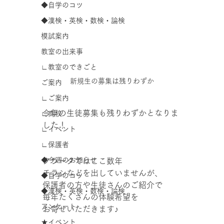
◆自学のコツ
◆漢検・英検・数検・論検
模試案内
教室の出来事
∟教室のできごと
新規生の募集は残りわずか
ご案内
∟ご案内
今年の生徒募集も残りわずかとなりま
∟高校
した！
∟イベント
∟保護者
◆今週のお知らせ
クラークではここ数年
チラシなどを出していませんが、
◆自学のコツ
保護者の方や生徒さんのご紹介で
◆漢検・英検・数検・論検
毎年たくさんの体験希望を
アンケート
お寄せいただきます♪
★イベント