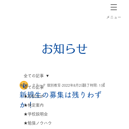
長崎市道ノ尾の個別指導塾クラーク
​メニュー
お知らせ
全ての記事
クラーク 個別教育
2022年8月2日
読了時間: 1分
全ての記事
新規生の募集は残りわず
★お知らせ
か！
★検定案内
★学校説明会
★勉強ノウハウ